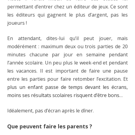
permettant d’entrer chez un éditeur de jeux. Ce sont
les éditeurs qui gagnent le plus d’argent, pas les
joueurs !
En attendant, dites-lui qu’il peut jouer, mais
modérément : maximum deux ou trois parties de 20
minutes chacune par jour en semaine pendant
l’année scolaire. Un peu plus le week-end et pendant
les vacances. Il est important de faire une pause
entre les parties pour faire retomber l’excitation. Et
plus un enfant passe de temps devant les écrans,
moins ses résultats scolaires risquent d’être bons
…
Idéalement, pas d’écran après le dîner.
Que peuvent faire les parents ?