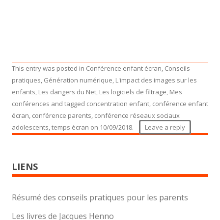
This entry was posted in
Conférence enfant écran
,
Conseils
pratiques
,
Génération numérique
,
L'impact des images sur les
enfants
,
Les dangers du Net
,
Les logiciels de filtrage
,
Mes
conférences
and tagged
concentration enfant
,
conférence enfant
écran
,
conférence parents
,
conférence réseaux sociaux
adolescents
,
temps écran
on
10/09/2018
.
Leave a reply
LIENS
Résumé des conseils pratiques pour les parents
Les livres de Jacques Henno