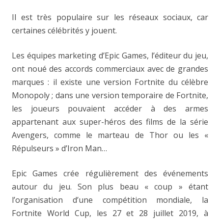
Il est très populaire sur les réseaux sociaux, car
certaines célébrités y jouent.
Les équipes marketing d’Epic Games, l’éditeur du jeu,
ont noué des accords commerciaux avec de grandes
marques : il existe une version Fortnite du célèbre
Monopoly ; dans une version temporaire de Fortnite,
les joueurs pouvaient accéder à des armes
appartenant aux super-héros des films de la série
Avengers, comme le marteau de Thor ou les «
Répulseurs » d’Iron Man…
Epic Games crée régulièrement des événements
autour du jeu. Son plus beau « coup » étant
l’organisation d’une compétition mondiale, la
Fortnite World Cup, les 27 et 28 juillet 2019, à