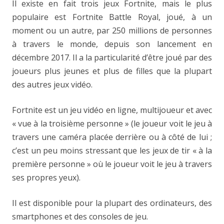
Il existe en fait trois jeux Fortnite, mais le plus
populaire est Fortnite Battle Royal, joué, à un
moment ou un autre, par 250 millions de personnes
à travers le monde, depuis son lancement en
décembre 2017. Il a la particularité d’être joué par des
joueurs plus jeunes et plus de filles que la plupart
des autres jeux vidéo.
Fortnite est un jeu vidéo en ligne, multijoueur et avec
« vue à la troisième personne » (le joueur voit le jeu à
travers une caméra placée derrière ou à côté de lui ;
c’est un peu moins stressant que les jeux de tir « à la
première personne » où le joueur voit le jeu à travers
ses propres yeux).
Il est disponible pour la plupart des ordinateurs, des
smartphones et des consoles de jeu.