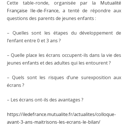
Cette table-ronde, organisée par la
Mutualité
Française Ile-de-France
, a tenté de répondre aux
questions des parents de jeunes enfants :
– Quelles sont les étapes du développement de
l’enfant entre 0 et 3 ans ?
– Quelle place les écrans occupent-ils dans la vie des
jeunes enfants et des adultes qui les entourent ?
– Quels sont les risques d’une surexposition aux
écrans ?
– Les écrans ont-ils des avantages ?
https://iledefrance.mutualite.fr/actualites/colloque-
avant-3-ans-maitrisons-les-ecrans-le-bilan/