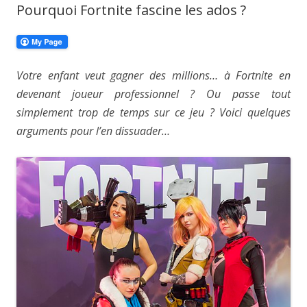
Pourquoi Fortnite fascine les ados ?
Votre enfant veut gagner des millions… à Fortnite en
devenant joueur professionnel ? Ou passe tout
simplement trop de temps sur ce jeu ? Voici quelques
arguments pour l’en dissuader…