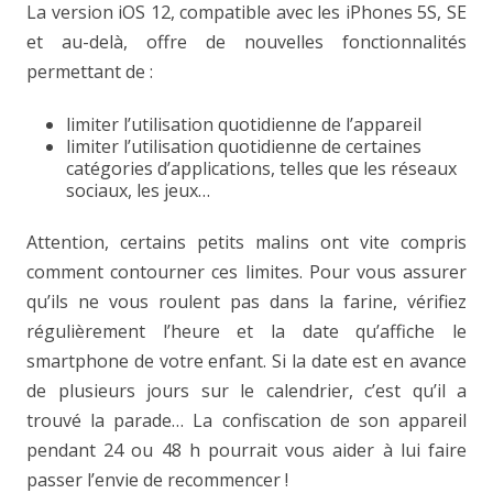
La version iOS 12, compatible avec les iPhones 5S, SE
et au-delà, offre de nouvelles fonctionnalités
permettant de :
limiter l’utilisation quotidienne de l’appareil
limiter l’utilisation quotidienne de certaines
catégories d’applications, telles que les réseaux
sociaux, les jeux…
Attention, certains petits malins ont vite compris
comment contourner ces limites. Pour vous assurer
qu’ils ne vous roulent pas dans la farine, vérifiez
régulièrement l’heure et la date qu’affiche le
smartphone de votre enfant. Si la date est en avance
de plusieurs jours sur le calendrier, c’est qu’il a
trouvé la parade… La confiscation de son appareil
pendant 24 ou 48 h pourrait vous aider à lui faire
passer l’envie de recommencer !