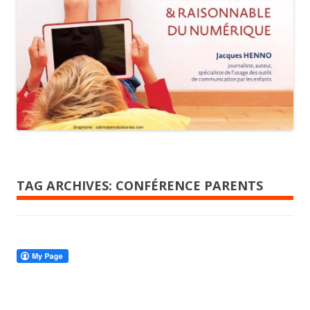
TAG ARCHIVES:
CONFÉRENCE PARENTS