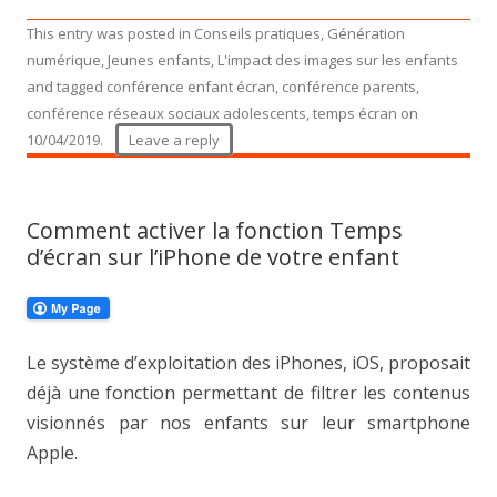
This entry was posted in
Conseils pratiques
,
Génération
numérique
,
Jeunes enfants
,
L'impact des images sur les enfants
and tagged
conférence enfant écran
,
conférence parents
,
conférence réseaux sociaux adolescents
,
temps écran
on
10/04/2019
.
Leave a reply
Comment activer la fonction Temps
d’écran sur l’iPhone de votre enfant
Le système d’exploitation des iPhones, iOS, proposait
déjà une fonction permettant de filtrer les contenus
visionnés par nos enfants sur leur smartphone
Apple.