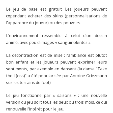
Le jeu de base est gratuit. Les joueurs peuvent
cependant acheter des skins (personnalisations de
l’apparence du joueur) ou des pouvoirs.
L’environnement ressemble à celui d’un dessin
animé, avec peu d’images « sanguinolentes ».
La décontraction est de mise : l’ambiance est plutôt
bon enfant et les joueurs peuvent exprimer leurs
sentiments, par exemple en dansant (la danse “Take
the L(oss)” a été popularisée par Antoine Griezmann
sur les terrains de foot)
Le jeu fonctionne par « saisons » : une nouvelle
version du jeu sort tous les deux ou trois mois, ce qui
renouvelle l’intérêt pour le jeu.