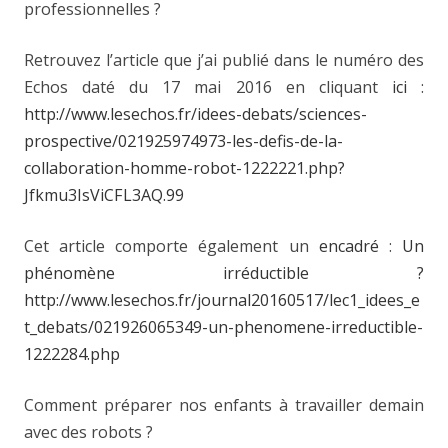
professionnelles ?
Retrouvez l’article que j’ai publié dans le numéro des
Echos daté du 17 mai 2016 en cliquant
ici
:
http://www.lesechos.fr/idees-debats/sciences-
prospective/021925974973-les-defis-de-la-
collaboration-homme-robot-1222221.php?
Jfkmu3IsViCFL3AQ.99
Cet article comporte également un
encadré
:
Un
phénomène irréductible ?
http://www.lesechos.fr/journal20160517/lec1_idees_e
t_debats/021926065349-un-phenomene-irreductible-
1222284.php
Comment préparer nos enfants à travailler demain
avec des robots ?