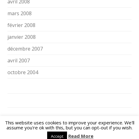
avril 2008
mars 2008
février 2008
janvier 2008
décembre 2007
avril 2007
octobre 2004
NOS ENFANTS FACE AUX ÉCRANS ET AUX RÉSEAUX SOCIAUX © 2026. All
This website uses cookies to improve your experience. We'll
Rights Reserved.
assume you're ok with this, but you can opt-out if you wish.
Powered by
WordPress
| Theme:
Flexy
by Shahin raj.
Read More
Accept