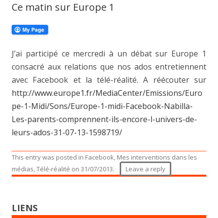
Ce matin sur Europe 1
J’ai participé ce mercredi à un débat sur Europe 1
consacré aux relations que nos ados entretiennent
avec Facebook et la télé-réalité. A réécouter sur
http://www.europe1.fr/MediaCenter/Emissions/Euro
pe-1-Midi/Sons/Europe-1-midi-Facebook-Nabilla-
Les-parents-comprennent-ils-encore-l-univers-de-
leurs-ados-31-07-13-1598719/
This entry was posted in
Facebook
,
Mes interventions dans les
médias
,
Télé-réalité
on
31/07/2013
.
Leave a reply
LIENS