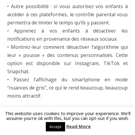
• Autre possibilité : si vous autorisez vos enfants à
accéder à ces plateformes, le contrôle parental vous
permettra de limiter le temps qu’ils y passent.
• Apprenez à vos enfants à désactiver les
notifications en provenance des réseaux sociaux.
• Montrez-leur comment désactiver l’algorithme qui
leur « pousse » des contenus personnalisés. Cette
option est disponible sur Instagram, TikTok et
Snapchat.
• Passez l’affichage du smartphone en mode
“nuances de gris”, ce qui le rend beaucoup, beaucoup
moins attractif.
This entry was posted in
Conseils pratiques
,
Facebook
,
This website uses cookies to improve your experience. We'll
assume you're ok with this, but you can opt-out if you wish.
Génération numérique
,
Instagram
,
Instagram…
,
Instagram…
,
L'impact des images sur les enfants
,
Réseaux sociaux
,
Read More
Accept
Smartphone
,
Snapchat
,
TikTok
,
YouTube
on
29/11/2023
.
Leave