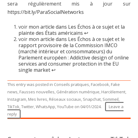
sera régulièrement mis à jour sur
https://bit.ly/ParaSocialNetworks
voir
mon article dans Les Échos à ce sujet
et
la
plainte des États américains
↩︎
voir
mon article dans Les Échos à ce sujet
et le
rapport provisoire de la Commission IMCO
(marché intérieur et consommateurs) du
Parlement européen
:
Addictive design of online
services and consumer protection in the EU
single market
↩︎
This entry was posted in
Conseils pratiques
,
Facebook
,
Fake
news
,
Fausses nouvelles
,
Génération numérique
,
Harcèlement
,
Instagram
,
Mes livres
,
Réseaux sociaux
,
Snapchat
,
Sommeil
,
TikTok
,
Twitter
,
WhatsApp
,
YouTube
on
04/01/2024
.
Leave a
reply