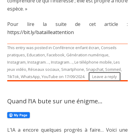
comprendre ce qui l’intéresse ; elle est propre à notre
espèce. »
Pour lire la suite de cet article :
https://bit.ly/batailleattention
This entry was posted in
Conférence enfant écran
,
Conseils
pratiques
,
Education
,
Facebook
,
Génération numérique
,
Instagram
,
Instagram…
,
Instagram…
,
Le téléphone mobile
,
Les
jeux vidéo
,
Réseaux sociaux
,
Smartphone
,
Snapchat
,
Sommeil
,
TikTok
,
WhatsApp
,
YouTube
on
17/09/2024
.
Leave a reply
Quand l’IA bute sur une énigme…
L’IA a encore quelques progrès à faire… Voici une