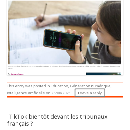
This entry was posted in
Education
,
Génération numérique
,
Intelligence artificielle
on
26/08/2025
.
Leave a reply
TikTok bientôt devant les tribunaux
français ?