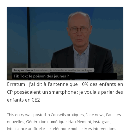
Erratum : j’ai dit à l’antenne que 10% des enfants en
CP possédaient un smartphone ; je voulais parler des
enfants en CE2
This entry was posted in
Conseils pratiques
,
Fake news
,
Fausses
nouvelles
,
Génération numérique
,
Harcèlement
,
Instagram
,
Intelligence artificielle
,
Le téléphone mobile
,
Mes interventions