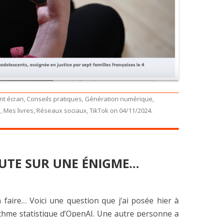
nt écran
,
Conseils pratiques
,
Génération numérique
,
s
,
Mes livres
,
Réseaux sociaux
,
TikTok
on
04/11/2024
.
BUTE SUR UNE ÉNIGME…
 faire… Voici une question que j’ai posée hier à
ithme statistique d’OpenAI. Une autre personne a