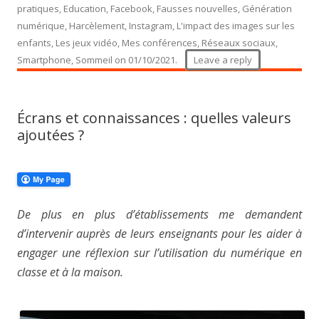
pratiques
,
Education
,
Facebook
,
Fausses nouvelles
,
Génération
numérique
,
Harcèlement
,
Instagram
,
L'impact des images sur les
enfants
,
Les jeux vidéo
,
Mes conférences
,
Réseaux sociaux
,
Smartphone
,
Sommeil
on
01/10/2021
.
Leave a reply
Écrans et connaissances : quelles valeurs
ajoutées ?
De plus en plus d’établissements me demandent
d’intervenir auprès de leurs enseignants pour les aider à
engager une réflexion sur l’utilisation du numérique en
classe et à la maison.