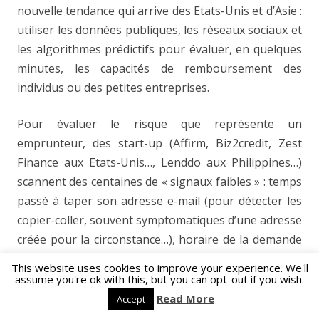
nouvelle tendance qui arrive des Etats-Unis et d’Asie :
utiliser les données publiques, les réseaux sociaux et
les algorithmes prédictifs pour évaluer, en quelques
minutes, les capacités de remboursement des
individus ou des petites entreprises.
Pour évaluer le risque que représente un
emprunteur, des start-up (Affirm, Biz2credit, Zest
Finance aux Etats-Unis…, Lenddo aux Philippines…)
scannent des centaines de « signaux faibles » : temps
passé à taper son adresse e-mail (pour détecter les
copier-coller, souvent symptomatiques d’une adresse
créée pour la circonstance…), horaire de la demande
(les formulaires remplis la nuit suscitent la
This website uses cookies to improve your experience. We'll
méfiance…), identité sur les réseaux sociaux,
assume you're ok with this, but you can opt-out if you wish.
descriptif du travail sur Linkedin, nombre d’amis sur
Read More
Accept
Facebook, heures et fréquence d’envoi des