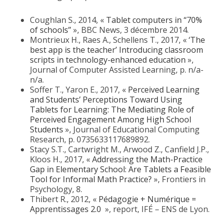
Coughlan S., 2014, «
Tablet computers in “70%
of schools”
», BBC News, 3 décembre 2014.
Montrieux H., Raes A., Schellens T., 2017, «
‘The
best app is the teacher’ Introducing classroom
scripts in technology-enhanced education
»,
Journal of Computer Assisted Learning, p. n/a-
n/a.
Soffer T., Yaron E., 2017, «
Perceived Learning
and Students’ Perceptions Toward Using
Tablets for Learning: The Mediating Role of
Perceived Engagement Among High School
Students
», Journal of Educational Computing
Research, p. 0735633117689892.
Stacy S.T., Cartwright M., Arwood Z., Canfield J.P.,
Kloos H., 2017, «
Addressing the Math-Practice
Gap in Elementary School: Are Tablets a Feasible
Tool for Informal Math Practice?
», Frontiers in
Psychology, 8.
Thibert R., 2012, «
Pédagogie + Numérique =
Apprentissages 2.0
», report, IFÉ – ENS de Lyon.