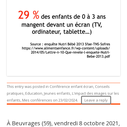
This entry was posted in
Conférence enfant écran
,
Conseils
pratiques
,
Education
,
Jeunes enfants
,
L'impact des images sur les
enfants
,
Mes conférences
on
23/02/2024
.
Leave a reply
À Beuvrages (59), vendredi 8 octobre 2021,