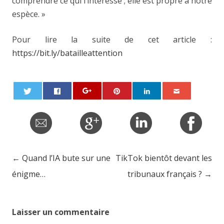
comprendre ce qui l’intéresse ; elle est propre à notre
espèce. »
Pour lire la suite de cet article :
https://bit.ly/batailleattention
←
Quand l’IA bute sur une
TikTok bientôt devant les
Post navigation
énigme…
tribunaux français ?
→
Laisser un commentaire