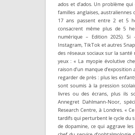
ados et d’ados. Un problème qui 
familles anglaises, australiennes
17 ans passent entre 2 et 5 h
consacrent même plus de 5 heu
numérique – Edition 2025). Si
Instagram, TikTok et autres Snapch
des réseaux sociaux sur la santé 
yeux : « La myopie évolutive ch
raison d’un manque d’exposition 
regarder de près : plus les enfants 
sont soumis à la pression scolai
livres ou des écrans, plus ils 
Annegret Dahlmann-Noor, spéci
Research Centre, à Londres. « Ce
tardifs qui perturbent le cycle du
de dopamine, ce qui aggrave les
chef du service d’ophtalmologie d