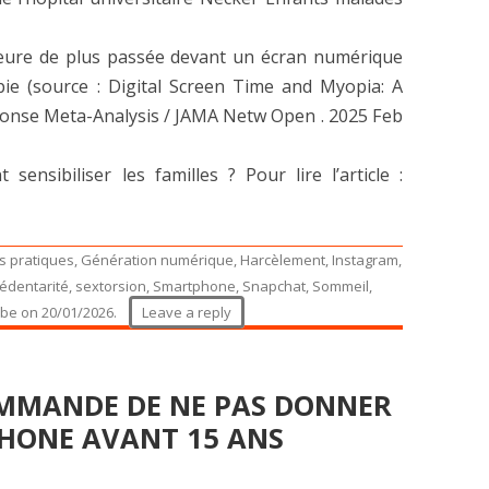
eure de plus passée devant un écran numérique
pie (source : Digital Screen Time and Myopia: A
onse Meta-Analysis / JAMA Netw Open . 2025 Feb
ensibiliser les familles ? Pour lire l’article :
s pratiques
,
Génération numérique
,
Harcèlement
,
Instagram
,
édentarité
,
sextorsion
,
Smartphone
,
Snapchat
,
Sommeil
,
ube
on
20/01/2026
.
Leave a reply
OMMANDE DE NE PAS DONNER
HONE AVANT 15 ANS