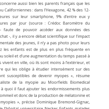
concerne aussi bien les parents français que les
 ou Californiennes : dans l’Hexagone, 42 % des 12-
eures sur leur smartphone, 9% d’entre eux y
res par jour (source : Crédoc Baromètre du
 – faute de pouvoir accéder aux données des
at -, il y a encore débat scientifique sur l’impact
mentale des jeunes, il n’y a pas photo pour leurs
ez les enfants est de plus en plus fréquente en
au soleil et d’une augmentation du temps passé à
vivent en ville, où ils sont moins à l’extérieur, et
re qui les oblige à étudier intensément sur des
sont susceptibles de devenir myopes », résume
aliste de la myopie au Moorfields Biomedical
 à quoi il faut ajouter les endormissements plus
 sommeil et donc de la production de mélatonine et
 myopies », précise Dominique Bremond-Gignac,
e l’hôpital universitaire Necker Enfants malades