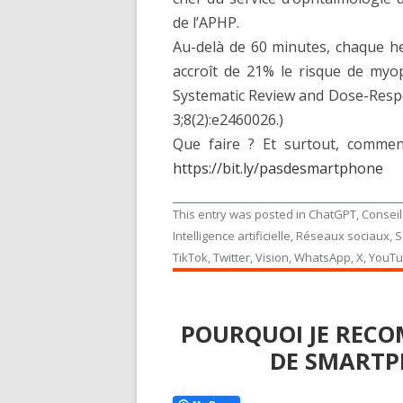
de l’APHP.
Au-delà de 60 minutes, chaque h
accroît de 21% le risque de myo
Systematic Review and Dose-Resp
3;8(2):e2460026.)
Que faire ? Et surtout, comment s
https://bit.ly/pasdesmartphone
This entry was posted in
ChatGPT
,
Conseil
Intelligence artificielle
,
Réseaux sociaux
,
S
TikTok
,
Twitter
,
Vision
,
WhatsApp
,
X
,
YouT
POURQUOI JE REC
DE SMARTP