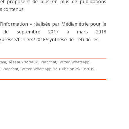
et proposent de plus en plus de publications
es contenus.
t l’information » réalisée par Médiamétrie pour le
re de septembre 2017 à mars 2018
/presse/fichiers/2018/synthese-de-l-etude-les-
gram
,
Réseaux sociaux
,
Snapchat
,
Twitter
,
WhatsApp
,
,
Snapchat
,
Twitter
,
WhatsApp
,
YouTube
on
25/10/2019
.