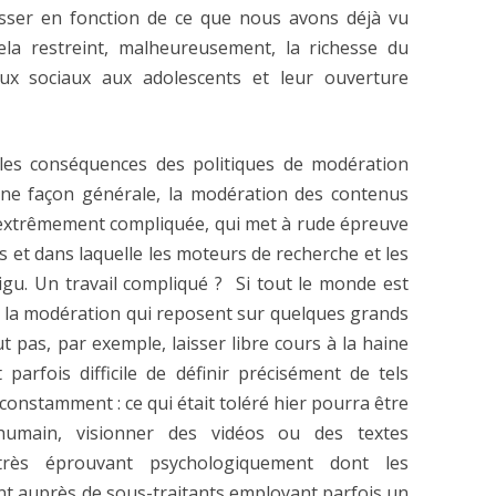
esser en fonction de ce que nous avons déjà vu
 cela restreint, malheureusement, la richesse du
ux sociaux aux adolescents et leur ouverture
t les conséquences des politiques de modération
ne façon générale, la modération des contenus
 extrêmement compliquée, qui met à rude épreuve
s et dans laquelle les moteurs de recherche et les
gu. Un travail compliqué ? Si tout le monde est
e la modération qui reposent sur quelques grands
t pas, par exemple, laisser libre cours à la haine
parfois difficile de définir précisément de tels
 constamment : ce qui était toléré hier pourra être
umain, visionner des vidéos ou des textes
très éprouvant psychologiquement dont les
t auprès de sous-traitants employant parfois un