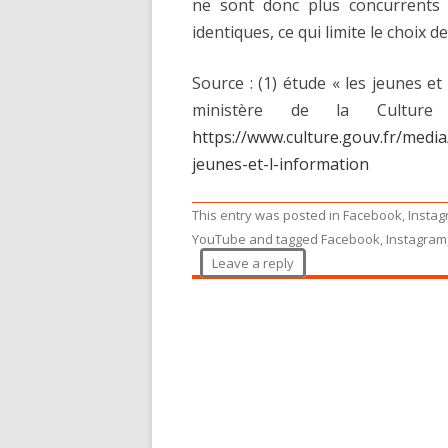
ne sont donc plus concurrents 
identiques, ce qui limite le choix d
Source : (1) étude « les jeunes e
ministère de la Cultu
https://www.culture.gouv.fr/media
jeunes-et-l-information
This entry was posted in
Facebook
,
Insta
YouTube
and tagged
Facebook
,
Instagram
Leave a reply