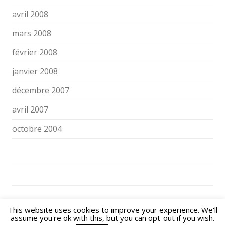
avril 2008
mars 2008
février 2008
janvier 2008
décembre 2007
avril 2007
octobre 2004
NOS ENFANTS FACE AUX ÉCRANS ET AUX RÉSEAUX SOCIAUX © 2026. All
This website uses cookies to improve your experience. We'll
Rights Reserved.
assume you're ok with this, but you can opt-out if you wish.