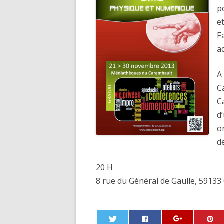
p
e
F
a
A
C
C
d
o
d
20 H
8 rue du Général de Gaulle, 591