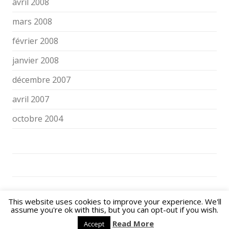
avril 2008
mars 2008
février 2008
janvier 2008
décembre 2007
avril 2007
octobre 2004
NOS ENFANTS FACE AUX ÉCRANS ET AUX RÉSEAUX SOCIAUX © 2026. All
This website uses cookies to improve your experience. We'll
Rights Reserved.
assume you're ok with this, but you can opt-out if you wish.
Powered by
WordPress
| Theme:
Flexy
by Shahin raj.
Read More
Accept