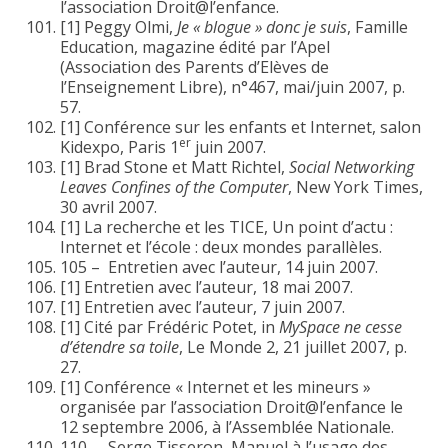
l’association Droit@l’enfance.
[1] Peggy Olmi,
Je « blogue » donc je suis
, Famille
Education, magazine édité par l’Apel
(Association des Parents d’Elèves de
l’Enseignement Libre), n°467, mai/juin 2007, p.
57.
[1] Conférence sur les enfants et Internet, salon
er
Kidexpo, Paris 1
juin 2007.
[1] Brad Stone et Matt Richtel,
Social Networking
Leaves Confines of the Computer
, New York Times,
30 avril 2007.
[1] La recherche et les TICE, Un point d’actu :
Internet et l’école : deux mondes parallèles.
105 – Entretien avec l’auteur, 14 juin 2007.
[1] Entretien avec l’auteur, 18 mai 2007.
[1] Entretien avec l’auteur, 7 juin 2007.
[1] Cité par Frédéric Potet, in
MySpace ne cesse
d’étendre sa toile
, Le Monde 2, 21 juillet 2007, p.
27.
[1] Conférence « Internet et les mineurs »
organisée par l’association Droit@l’enfance le
12 septembre 2006, à l’Assemblée Nationale.
110 – Serge Tisseron, Manuel à l’usage des