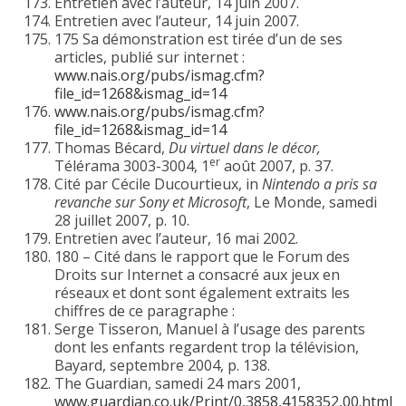
Entretien avec l’auteur, 14 juin 2007.
Entretien avec l’auteur, 14 juin 2007.
175 Sa démonstration est tirée d’un de ses
articles, publié sur internet :
www.nais.org/pubs/ismag.cfm?
file_id=1268&ismag_id=14
www.nais.org/pubs/ismag.cfm?
file_id=1268&ismag_id=14
Thomas Bécard,
Du virtuel dans le décor,
er
Télérama 3003-3004, 1
août 2007, p. 37.
Cité par Cécile Ducourtieux, in
Nintendo a pris sa
revanche sur Sony et Microsoft
, Le Monde, samedi
28 juillet 2007, p. 10.
Entretien avec l’auteur, 16 mai 2002.
180 – Cité dans le rapport que le Forum des
Droits sur Internet a consacré aux jeux en
réseaux et dont sont également extraits les
chiffres de ce paragraphe :
Serge Tisseron, Manuel à l’usage des parents
dont les enfants regardent trop la télévision,
Bayard, septembre 2004, p. 138.
The Guardian, samedi 24 mars 2001,
www.guardian.co.uk/Print/0,3858,4158352,00.html