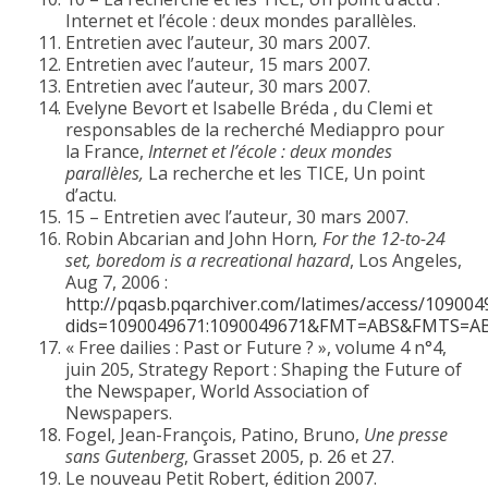
Internet et l’école : deux mondes parallèles.
Entretien avec l’auteur, 30 mars 2007.
Entretien avec l’auteur, 15 mars 2007.
Entretien avec l’auteur, 30 mars 2007.
Evelyne Bevort et Isabelle Bréda , du Clemi et
responsables de la recherché Mediappro pour
la France,
Internet et l’école : deux mondes
parallèles,
La recherche et les TICE, Un point
d’actu.
15 – Entretien avec l’auteur, 30 mars 2007.
Robin Abcarian and John Horn
, For the 12-to-24
set, boredom is a recreational hazard
, Los Angeles,
Aug 7, 2006 :
http://pqasb.pqarchiver.com/latimes/access/109004
dids=1090049671:1090049671&FMT=ABS&FMTS=AB
« Free dailies : Past or Future ? », volume 4 n°4,
juin 205, Strategy Report : Shaping the Future of
the Newspaper, World Association of
Newspapers.
Fogel, Jean-François, Patino, Bruno,
Une presse
sans Gutenberg
, Grasset 2005, p. 26 et 27.
Le nouveau Petit Robert, édition 2007.