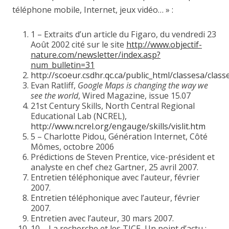
téléphone mobile, Internet, jeux vidéo… » :
1 – Extraits d’un article du Figaro, du vendredi 23
Août 2002 cité sur le site
http://www.objectif-
nature.com/newsletter/index.asp?
num_bulletin=31
http://scoeur.csdhr.qc.ca/public_html/classesa/clas
Evan Ratliff,
Google Maps is changing the way we
see the world
, Wired Magazine, issue 15.07
21st Century Skills, North Central Regional
Educational Lab (NCREL),
http://www.ncrel.org/engauge/skills/vislit.htm
5 – Charlotte Pidou, Génération Internet, Côté
Mômes, octobre 2006
Prédictions de Steven Prentice, vice-président et
analyste en chef chez Gartner, 25 avril 2007.
Entretien téléphonique avec l’auteur, février
2007.
Entretien téléphonique avec l’auteur, février
2007.
Entretien avec l’auteur, 30 mars 2007.
10 – La recherche et les TICE, Un point d’actu :