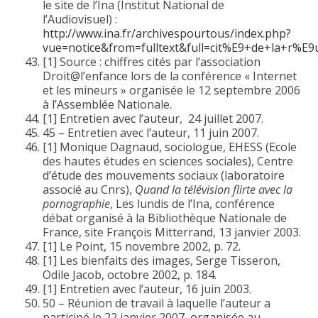
le site de l’Ina (Institut National de
l’Audiovisuel) :
http://www.ina.fr/archivespourtous/index.php?
vue=notice&from=fulltext&full=cit%E9+de+la+r%E
[1] Source : chiffres cités par l’association
Droit@l’enfance lors de la conférence « Internet
et les mineurs » organisée le 12 septembre 2006
à l’Assemblée Nationale.
[1] Entretien avec l’auteur, 24 juillet 2007.
45 – Entretien avec l’auteur, 11 juin 2007.
[1] Monique Dagnaud, sociologue, EHESS (Ecole
des hautes études en sciences sociales), Centre
d’étude des mouvements sociaux (laboratoire
associé au Cnrs),
Quand la télévision flirte avec la
pornographie
, Les lundis de l’Ina, conférence
débat organisé à la Bibliothèque Nationale de
France, site François Mitterrand, 13 janvier 2003.
[1] Le Point, 15 novembre 2002, p. 72.
[1] Les bienfaits des images, Serge Tisseron,
Odile Jacob, octobre 2002, p. 184.
[1] Entretien avec l’auteur, 16 juin 2003.
50 – Réunion de travail à laquelle l’auteur a
participé le 22 janvier 2007, organisée au