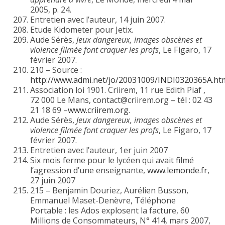
2005, p. 24.
Entretien avec l’auteur, 14 juin 2007.
Etude Kidometer pour Jetix.
Aude Sérès,
Jeux dangereux, images obscènes et
violence filmée font craquer les profs
, Le Figaro, 17
février 2007.
210 – Source :
http://www.admi.net/jo/20031009/INDI0320365A.ht
Association loi 1901. Criirem, 11 rue Edith Piaf ,
72 000 Le Mans, contact@criirem.org – tél : 02 43
21 18 69 –
www.criirem.org
.
Aude Sérès,
Jeux dangereux, images obscènes et
violence filmée font craquer les profs
, Le Figaro, 17
février 2007.
Entretien avec l’auteur, 1er juin 2007
Six mois ferme pour le lycéen qui avait filmé
l’agression d’une enseignante,
www.lemonde.fr
,
27 juin 2007
215 – Benjamin Douriez, Aurélien Busson,
Emmanuel Maset-Denèvre, Téléphone
Portable : les Ados explosent la facture, 60
Millions de Consommateurs, N° 414, mars 2007,