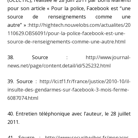
(OCLCTIC), réalisée le 28 juin 2011 par Boris Manenti
pour son article « Pour la police, Facebook est “une
source de renseignements comme une
autre” » :
http://hightech.nouvelobs.com/actualites/20
110629.OBS6091/pour-la-police-facebook-est-une-
source-de-renseignements-comme-une-autre.html
38. Source :
http://www.journal-
news.net/page/content.detail/id/525232.html
39. Source :
http://lci.tf1.fr/france/justice/2010-10/il-
insulte-des-gendarmes-sur-facebook-3-mois-ferme-
6087074.html
40. Entretien téléphonique avec l’auteur, le 28 juillet
2011.
41. Source :
http://www.securityvibes.fr/menaces-