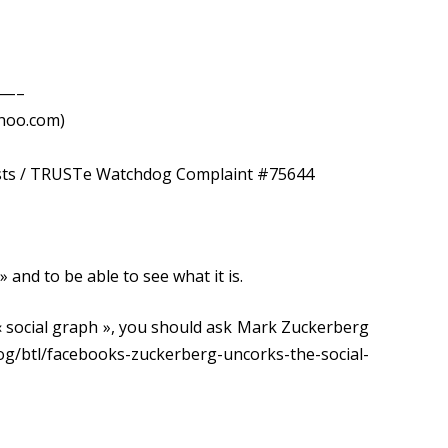
k—–
hoo.com)
uests / TRUSTe Watchdog Complaint #75644
» and to be able to see what it is.
 « social graph », you should ask Mark Zuckerberg
/btl/facebooks-zuckerberg-uncorks-the-social-