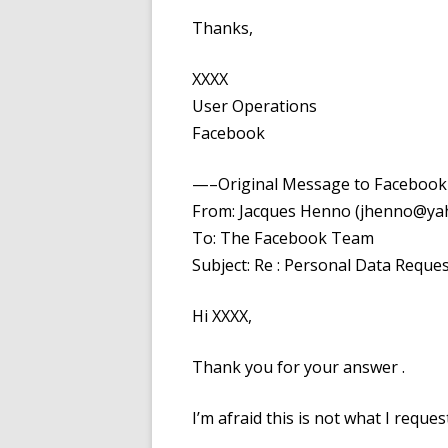
Thanks,
XXXX
User Operations
Facebook
—–Original Message to Faceboo
From: Jacques Henno (jhenno@ya
To: The Facebook Team
Subject: Re : Personal Data Req
Hi XXXX,
Thank you for your answer .
I’m afraid this is not what I reques