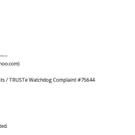
k—–
hoo.com)
uests / TRUSTe Watchdog Complaint #75644
ted.