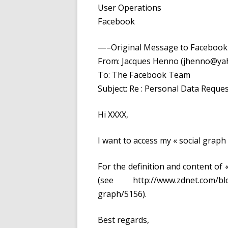
User Operations
Facebook
—–Original Message to Faceboo
From: Jacques Henno (jhenno@ya
To: The Facebook Team
Subject: Re : Personal Data Req
Hi XXXX,
I want to access my « social graph 
For the definition and content of
(see http://www.zdnet.com/blog
graph/5156).
Best regards,